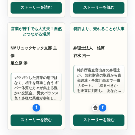
ストーリーを読む
ストーリーを読む
リュックサック支部
弁理士
営業が苦手でも大丈夫！自然
特許より、売れることが大事
とつながる場所
NMリュックサック支部 主
弁理士法人 雄渾
催
谷水 浩一
足立原 渉
特許庁審査官出身の弁理士
が、 知的財産の取得から資
ガツガツした営業の場では
金調達・事業計画まで一貫
なく、相手を尊重し合う ギ
サポート。 「取るべきか」
バー体質な方々が集まる温
を正直に判断し、 あなたの
かい交流会。 男女バランス
アイデアが事業になる日ま
良く多様な業種が参加し、
で伴走しま…
楽しい雰囲気の中で、自然
とビジネス…
ストーリーを読む
ストーリーを読む
コンサルタント
店舗内装