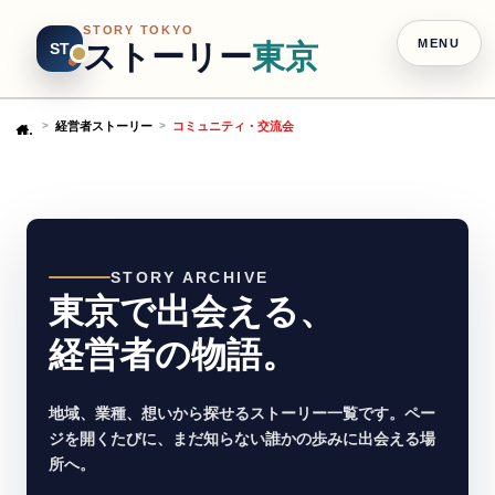
STORY TOKYO
MENU
ストーリー
東京
ST
経営者ストーリー
コミュニティ・交流会
Home
STORY ARCHIVE
東京で出会える、
経営者の物語。
地域、業種、想いから探せるストーリー一覧です。ペー
ジを開くたびに、まだ知らない誰かの歩みに出会える場
所へ。