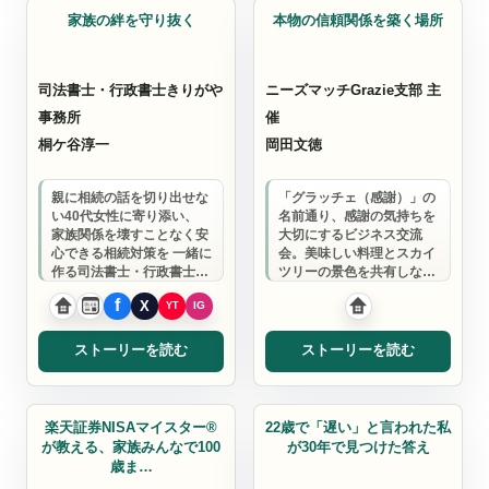
家族の絆を守り抜く
本物の信頼関係を築く場所
司法書士・行政書士きりがや
ニーズマッチGrazie支部 主
事務所
催
桐ケ谷淳一
岡田文徳
親に相続の話を切り出せな
「グラッチェ（感謝）」の
い40代女性に寄り添い、
名前通り、感謝の気持ちを
家族関係を壊すことなく安
大切にするビジネス交流
心できる相続対策を 一緒に
会。美味しい料理とスカイ
作る司法書士・行政書士。
ツリーの景色を共有しなが
「相続はお金の問題ではな
ら、信頼関係を基盤とした
く心の問題…
深いつながりを育ん…
ストーリーを読む
ストーリーを読む
楽天証券NISAマイスター
コーチ
楽天証券NISAマイスター®
22歳で「遅い」と言われた私
が教える、家族みんなで100
が30年で見つけた答え
歳ま…