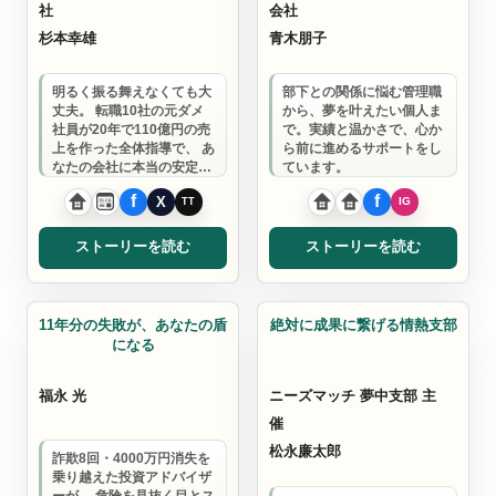
社
会社
杉本幸雄
青木朋子
明るく振る舞えなくても大
部下との関係に悩む管理職
丈夫。 転職10社の元ダメ
から、夢を叶えたい個人ま
社員が20年で110億円の売
で。実績と温かさで、心か
上を作った全体指導で、 あ
ら前に進めるサポートをし
なたの会社に本当の安定を
ています。
お届けします。
ストーリーを読む
ストーリーを読む
暗号資産アドバイザー
コーチ
11年分の失敗が、あなたの盾
絶対に成果に繋げる情熱支部
になる
福永 光
ニーズマッチ 夢中支部 主
催
松永廉太郎
詐欺8回・4000万円消失を
乗り越えた投資アドバイザ
ーが、 危険を見抜く目とス