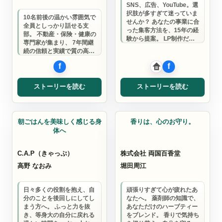
SNS、広告、YouTube。選
択肢が多すぎて迷っていま
10名前後の温かい雰囲気で
せんか？ あなたの事業に合
全員としっかり話せる支
った集客方法を、15年の経
部。 不動産・保険・健康の
験から提案。 LP制作だけ
専門家が集まり、 7年間継
でなく、成果が出る全体設
続の信頼と実績で質の高い
計…
人脈作りを実現します。
ストーリーを読む
ストーリーを読む
整体・マッサージ
ハーブティー販売
朝ごはんを美味しく感じる身
香りは、心のお守り。
体へ
C.A.P（きゃっぷ）
株式会社 両国百香堂
高野 なおみ
堀田周江
日々多くの役割を抱え、自
頑張りすぎて心が疲れたあ
分のことを後回しにしてし
なたへ。 薬剤師の知識で、
まう方へ。 ふっと力を抜
あなただけのハーブティー
き、等身大の自分に戻れる
をブレンド。 香りで気持ち