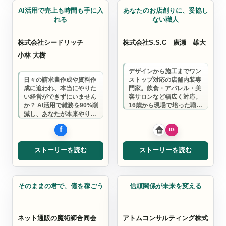
AI活用で売上も時間も手に入
あなたのお店創りに、妥協し
れる
ない職人
株式会社シードリッチ
株式会社S.S.C
廣瀬 雄大
小林 大樹
デザインから施工までワン
日々の請求書作成や資料作
ストップ対応の店舗内装専
成に追われ、本当にやりた
門家。飲食・アパレル・美
い経営ができずにいません
容サロンなど幅広く対応。
か？ AI活用で雑務を90%削
16歳から現場で培った職人
減し、あなたが本来やりた
目線と、経営者としてのお
かった経営に集中できる環
客様目線で、あ…
境を作りま…
ストーリーを読む
ストーリーを読む
コンサルタント
コンサルタント
そのままの君で、億を稼ごう
信頼関係が未来を変える
ネット通販の魔術師合同会
アトムコンサルティング株式