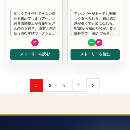
忙しくて手作りできない自
アレルギーがあっても美味
分を責めてしまう方へ。 元
しく食べられる。 自己肯定
保育園栄養士が佐藤初女さ
感が低くても楽になれる。
んの心を継ぎ、 食材と向き
67歳から始めた私が、食と
合うおむすびワークショッ
脳科学で 「生きづらさ」を
プで、 がんばれない日も肯
「生きがい」に変えるお手
定できる食…
伝いをし…
ストーリーを読む
ストーリーを読む
1
2
3
4