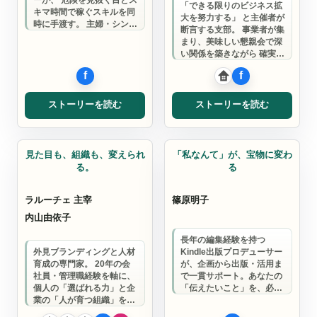
「できる限りのビジネス拡
キマ時間で稼ぐスキルを同
大を努力する」 と主催者が
時に手渡す。 主婦・シング
断言する支部。 事業者が集
ルマザーの「自立する選択
まり、美味しい懇親会で深
肢」を提…
い関係を築きながら 確実に
成果を生む交流の場です。
ストーリーを読む
ストーリーを読む
ブランディング
イケてる大人支部
見た目も、組織も、変えられ
「私なんて」が、宝物に変わ
る。
る
ラルーチェ 主宰
篠原明子
内山由依子
長年の編集経験を持つ
外見ブランディングと人材
Kindle出版プロデューサー
育成の専門家。 20年の会
が、企画から出版・活用ま
社員・管理職経験を軸に、
で一貫サポート。あなたの
個人の「選ばれる力」と企
「伝えたいこと」を、必要
業の「人が育つ組織」を、
な人に届く本へ。
外部の人事部として一緒に