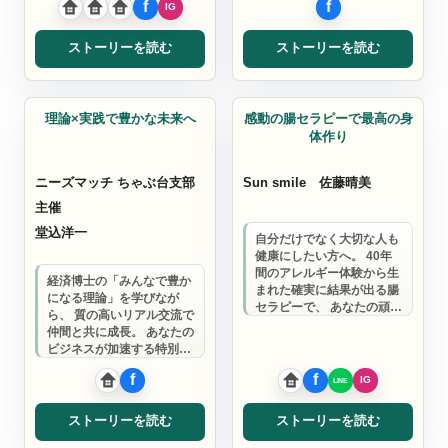
つくります…
ストーリーを読む
ストーリーを読む
整体・マッサージ
整体・マッサージ
理論×実践で豊かな未来へ
感動の腸セラピーで最高の身
体作り
ニーズマッチ ちゃぶ台支部
Sun smile
佐藤晴美
主催
堂込洋一
自分だけでなく大切な人も
健康にしたい方へ。 40年
間のアレルギー体験から生
経済博士の「みんなで豊か
まれた確実に結果が出る腸
になる理論」を学びなが
セラピーで、 あなたの頑張
ら、 質の高いリアル交流で
りを最高の身体でサポート
仲間と共に成長。 あなたの
します。
ビジネスが加速する特別な
場所です。
ストーリーを読む
ストーリーを読む