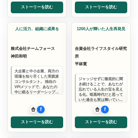
ストーリーを読む
ストーリーを読む
コーチ
コーチ
人に活力、組織に成果を
1200人が輝いた人生再発見
株式会社チームフォース
合資会社ライフスタイル研究
神田和明
所
平林寛
大企業と中小企業、両方の
現場を知り尽くした実践派
ジャッジせずに徹底的に聞
コンサルタント。 独自の
き続けることで、あなたが
VPIメソッドで、あなたの
忘れている人生の宝を見え
中に眠るリーダーシップを
る化。暗黒時代だと思って
引き出し、必ず結果につな
いた過去も実は輝いていた
げます。 話す…
ことに気づき、自信を持っ
て未来を歩めるよ…
ストーリーを読む
ストーリーを読む
司法書士
Grazie支部