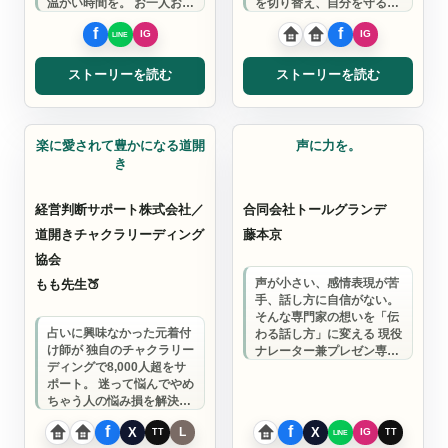
温かい時間を。 お一人おひ
を切り替え、自分を守る習
とりのお話と体調に耳を傾
慣を一緒に作りませんか？
け、 その時必…
ストーリーを読む
ストーリーを読む
ノーブレスチャプター
LAPISチャプター
楽に愛されて豊かになる道開
声に力を。
き
経営判断サポート株式会社／
合同会社トールグランデ
道開きチャクラリーディング
藤本京
協会
もも先生🍑
声が小さい、感情表現が苦
手、話し方に自信がない。
そんな専門家の想いを「伝
占いに興味なかった元着付
わる話し方」に変える 現役
け師が 独自のチャクラリー
ナレーター兼プレゼン専門
ディングで8,000人超をサ
ボイストレーナー。
ポート。 迷って悩んでやめ
ちゃう人の悩み損を解決
し、 自分で判断できる人に
なるお手…