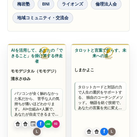
梅岩塾
BNI
ライオンズ
倫理法人会
地域コミュニティ・交流会
取材ライター
コーチ
AIを活用して、あなたの「で
タロットと言葉で照らす、未
きること」を掛け算する伴走
来への道
者
しまかよこ
モモデジタル（モモデジ）
清水さゆみ
タロットカードと対話の力
で人生の選択をサポートす
パソコンが全く触れなかっ
る、 独自のコーチングメソ
た私だから、 苦手な人の気
ッド。 物語を紡ぐ技術で、
持ちが痛いほどわかりま
あなたの言葉を光に変え、
す。 AI×仕組み×人脈で、
新たな可能性と繋がりを創
あなたが自走できるまで密
り出します…
着サポート。 一緒にビジネ
スを楽にし…