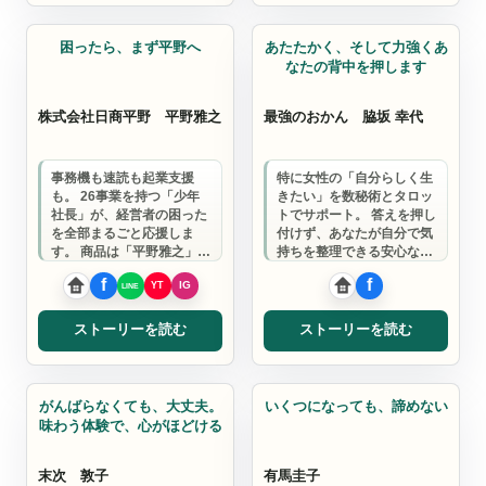
速読
占い師
困ったら、まず平野へ
あたたかく、そして力強くあ
なたの背中を押します
株式会社日商平野
平野雅之
最強のおかん
脇坂 幸代
事務機も速読も起業支援
特に女性の「自分らしく生
も。 26事業を持つ「少年
きたい」を数秘術とタロッ
社長」が、経営者の困った
トでサポート。 答えを押し
を全部まるごと応援しま
付けず、あなたが自分で気
す。 商品は「平野雅之」と
持ちを整理できる安心な時
いう人間。 年間2000人の
間を提供します。
悩みに耳を傾…
ストーリーを読む
ストーリーを読む
おむすび
カウンセラー
がんばらなくても、大丈夫。
いくつになっても、諦めない
味わう体験で、心がほどける
末次 敦子
有馬圭子