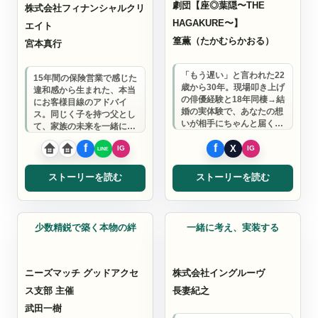
劇団【座◎葉隠〜THE
株式会社フィナンシャルクリ
HAGAKURE〜】
エイト
篁薫（たかむらかおる）
宮本真行
「もう遅い」と言われた22
15年間の保険営業で感じた
歳から30年。現場叩き上げ
違和感から生まれた、本当
の俳優経験と18年同棲→結
にお客様目線のアドバイ
婚の実体験で、あなたの想
ス。同じく子を持つ父とし
いが相手にちゃんと届く話
て、家族の未来を一緒に守
し方をサポートします。
ります。
ストーリーを読む
ストーリーを読む
グッドアクセス支部
ウェブ制作
少数精鋭で築く本物の絆
一緒に考え、実装する
ニーズマッチ グッドアクセ
株式会社イングルーヴ
ス支部 主催
長妻紀之
武田一樹