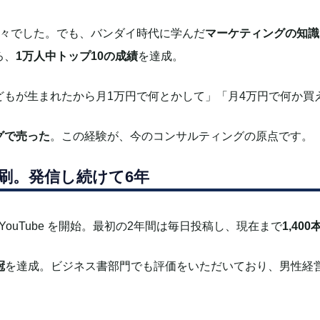
日々でした。
でも、バンダイ時代に学んだ
マーケティングの知識
ろ、
1万人中トップ10の成績
を達成。
どもが生まれたから月1万円で何とかして」「月4万円で何か買
グで売った
。
この経験が、今のコンサルティングの原点です。
増刷4刷。発信し続けて6年
uTube を開始。
最初の2年間は毎日投稿し、現在まで
1,40
冠
を達成。
ビジネス書部門でも評価をいただいており、男性経