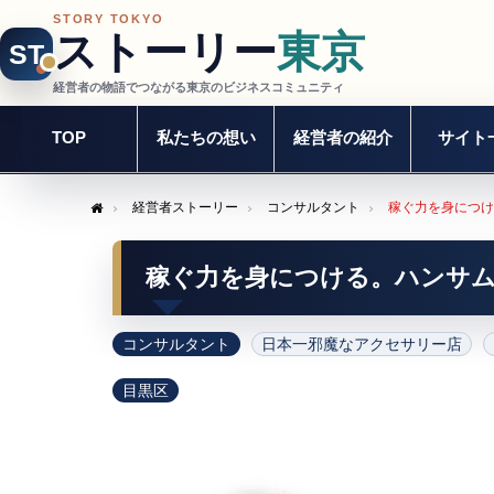
STORY TOKYO
ストーリー
東京
ST
経営者の物語でつながる東京のビジネスコミュニティ
TOP
私たちの想い
経営者の紹介
サイト
経営者ストーリー
コンサルタント
稼ぐ力を身につけ
Home
稼ぐ力を身につける。ハンサ
コンサルタント
日本一邪魔なアクセサリー店
目黒区