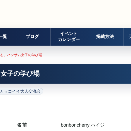
イベント
一覧
ブログ
掲載方法
カレンダー
る。ハンサム女子の学び場
ム女子の学び場
カッコイイ大人交流会
名前
bonboncherry ハイジ