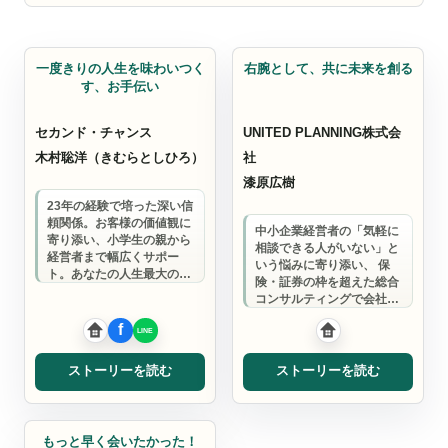
金融総合代理業
相続
一度きりの人生を味わいつく
右腕として、共に未来を創る
す、お手伝い
セカンド・チャンス
UNITED PLANNING株式会
木村聡洋（きむらとしひろ）
社
漆原広樹
23年の経験で培った深い信
頼関係。お客様の価値観に
中小企業経営者の「気軽に
寄り添い、小学生の親から
相談できる人がいない」と
経営者まで幅広くサポー
いう悩みに寄り添い、 保
ト。あなたの人生最大のピ
険・証券の枠を超えた総合
ンチに、最も近くにいる存
コンサルティングで会社と
在でありたい。
オーナーファミリー全体の
最適化を実現しま…
ストーリーを読む
ストーリーを読む
金融総合代理業
もっと早く会いたかった！