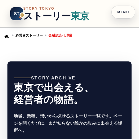
STORY TOKYO
MENU
ストーリー
東京
ST
経営者ストーリー
金融総合代理業
Home
STORY ARCHIVE
東京で出会える、
経営者の物語。
地域、業種、想いから探せるストーリー一覧です。ペー
ジを開くたびに、まだ知らない誰かの歩みに出会える場
所へ。