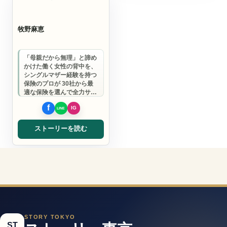
牧野麻恵
「母親だから無理」と諦め
かけた働く女性の背中を、
シングルマザー経験を持つ
保険のプロが 30社から最
適な保険を選んで全力サポ
ート。 あなたの夢を諦めな
い人生設計…
ストーリーを読む
STORY TOKYO
ST