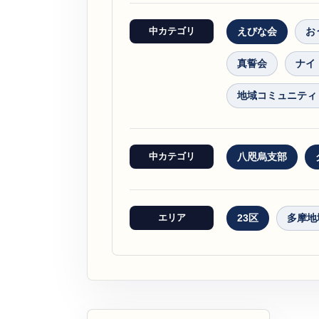
中カテゴリ
えびな会
お
真誓会
ナイ
地域コミュニティ
中カテゴリ
八咫烏支部
エリア
23区
多摩地
金融総合代理業