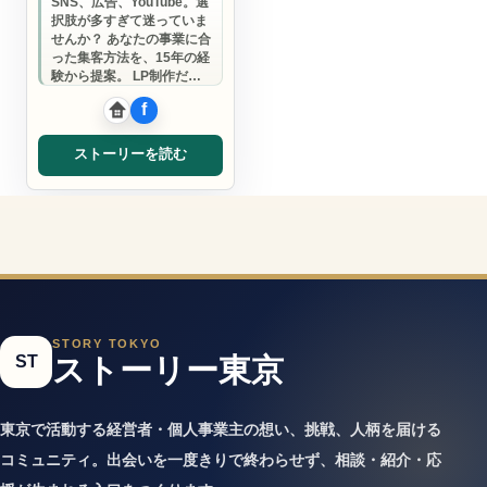
SNS、広告、YouTube。選
択肢が多すぎて迷っていま
せんか？ あなたの事業に合
った集客方法を、15年の経
験から提案。 LP制作だけ
でなく、成果が出る全体設
計…
ストーリーを読む
STORY TOKYO
ST
ストーリー東京
東京で活動する経営者・個人事業主の想い、挑戦、人柄を届ける
コミュニティ。出会いを一度きりで終わらせず、相談・紹介・応