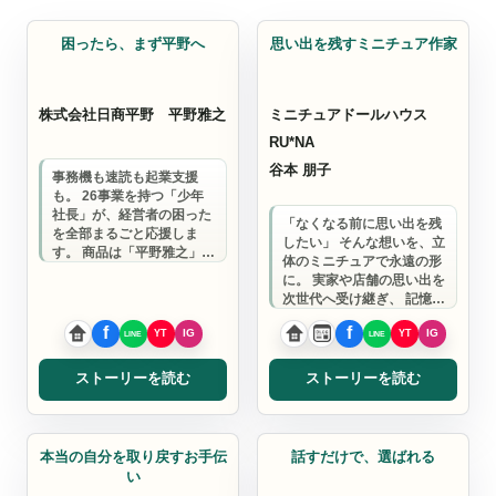
速読
ミニチュア作家
困ったら、まず平野へ
思い出を残すミニチュア作家
株式会社日商平野
平野雅之
ミニチュアドールハウス
RU*NA
谷本 朋子
事務機も速読も起業支援
も。 26事業を持つ「少年
社長」が、経営者の困った
「なくなる前に思い出を残
を全部まるごと応援しま
したい」 そんな想いを、立
す。 商品は「平野雅之」と
体のミニチュアで永遠の形
いう人間。 年間2000人の
に。 実家や店舗の思い出を
悩みに耳を傾…
次世代へ受け継ぎ、 記憶を
蘇らせる作品を生み出すミ
ニチュア作…
ストーリーを読む
ストーリーを読む
セラピスト
マーケティング支援
本当の自分を取り戻すお手伝
話すだけで、選ばれる
い