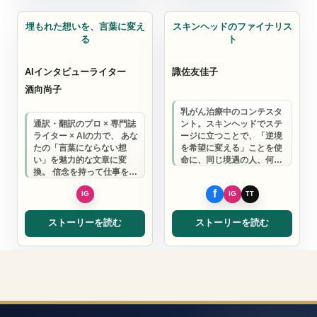
AIインタビューライター
コンサルタント
埋もれた想いを、言葉に変え
スキンヘッドのファイナリス
る
ト
AIインタビューライター
諏佐友佳子
酒向尚子
乳がん治療中のコンテスタ
通訳・翻訳のプロ × 専門誌
ント。スキンヘッドでステ
ライター × AIの力で、 あな
ージに立つことで、「逆境
たの「言葉にならない想
を希望に変える」ことを使
い」を魅力的な文章に変
命に、同じ境遇の人、何か
換。 信念を持って仕事をし
に挑戦したい人の背中を押
ているのに発信できていな
す。 私の挑戦を…
い経営…
ストーリーを読む
ストーリーを読む