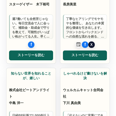
スターゲイザー
木下裕司
長房美里
週7働いても全然苦じゃな
丁寧なヒアリングでモヤモ
い。毎日交流会で人に会っ
ヤを整理し、 あなたの本質
て、補助金・助成金で守り
的な価値を引き出します。
を教えて、可能性がいっぱ
フロントからバックエンド
い転がってる人生。早くこ
への自然な流れを創る、 共
っちの世界に来ればいいの
感を呼ぶストーリー作りの
に。素直な人なら…
プロフェッ…
ストーリーを読む
ストーリーを読む
インタビュー講師
コンサルタント
知らない世界を知れること
しゃべれるけど書けないを解
が、嬉しい
決
株式会社ビートアンドライ
ウェルカムキャット合同会
ト
社
中島 洋一
下川 真由美
日経BP社等で1,000件以上
「伝えたいのに言葉にでき