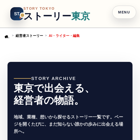
STORY TOKYO
MENU
ストーリー
東京
ST
経営者ストーリー
AI・ライター・編集
Home
STORY ARCHIVE
東京で出会える、
経営者の物語。
地域、業種、想いから探せるストーリー一覧です。ペー
ジを開くたびに、まだ知らない誰かの歩みに出会える場
所へ。