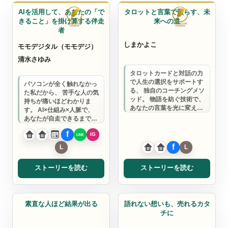
AIを活用して、あなたの「で
タロットと言葉で照らす、未
きること」を掛け算する伴走
来への道
者
しまかよこ
モモデジタル（モモデジ）
清水さゆみ
タロットカードと対話の力
で人生の選択をサポートす
パソコンが全く触れなかっ
る、 独自のコーチングメソ
た私だから、 苦手な人の気
ッド。 物語を紡ぐ技術で、
持ちが痛いほどわかりま
あなたの言葉を光に変え、
す。 AI×仕組み×人脈で、
新たな可能性と繋がりを創
あなたが自走できるまで密
り出します…
着サポート。 一緒にビジネ
スを楽にし…
ストーリーを読む
ストーリーを読む
ライター
ライター
素直な人ほど結果が出る
語れない想いも、売れるカタ
チに