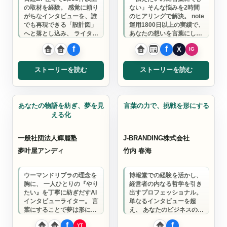
の取材を経験。 感覚に頼り
ない」そんな悩みを2時間
がちなインタビューを、誰
のヒアリングで解決。 note
でも再現できる「設計図」
運用1800日以上の実績で、
へと落とし込み、 ライター
あなたの想いを言葉にして
や発信者が自立するための
届ける力に変えます。
確かな…
ストーリーを読む
ストーリーを読む
コンサルタント
コンサルタント
あなたの物語を紡ぎ、夢を見
言葉の力で、挑戦を形にする
える化
一般社団法人輝麗塾
J-BRANDING株式会社
夢叶屋アンディ
竹内 春海
ウーマンドリプラの理念を
博報堂での経験を活かし、
胸に、 一人ひとりの『やり
経営者の内なる哲学を引き
たい』を丁寧に紡ぎだすAI
出すプロフェッショナル。
インタビューライター。 言
単なるインタビューを超
葉にすることで夢は形にな
え、 あなたのビジネスの本
り、その物語は人と人をつ
質を言葉にし、新たな価値
なぎ、 波…
を創造します…