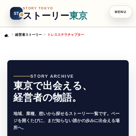
STORY TOKYO
MENU
ストーリー
東京
ST
経営者ストーリー
トレスステラチャプター
Home
STORY ARCHIVE
東京で出会える、
経営者の物語。
地域、業種、想いから探せるストーリー一覧です。ペー
ジを開くたびに、まだ知らない誰かの歩みに出会える場
所へ。