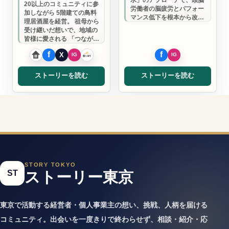
20以上のコミュニティに参
労働者の脳疲労とパフォー
加しながら 5階建ての鳥料
マンス低下を根本から改善
理居酒屋を経営。 祖母から
します。
受け継いだ想いで、地域の
皆様に愛される 「つながり
の場」を作り続けていま
す。
ストーリーを読む
ストーリーを読む
STORY TOKYO
ST
ストーリー東京
東京で活動する経営者・個人事業主の想い、挑戦、人柄を届ける
コミュニティ。出会いを一度きりで終わらせず、相談・紹介・応