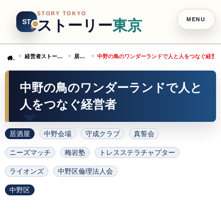
STORY TOKYO
MENU
ストーリー
東京
ST
経営者ストーリー
居酒屋
中野の鳥のワンダーランドで人と人をつなぐ経営
Home
中野の鳥のワンダーランドで人と
人をつなぐ経営者
居酒屋
中野会場
守成クラブ
真誓会
ニーズマッチ
梅岩塾
トレスステラチャプター
ライオンズ
中野区倫理法人会
中野区