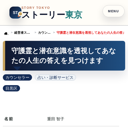
STORY TOKYO
MENU
ストーリー
東京
ST
経営者ストーリー
カウンセラー
守護霊と潜在意識を透視してあなたの人生の答え
Home
守護霊と潜在意識を透視してあな
たの人生の答えを見つけます
カウンセラー
占い・診断サービス
目黒区
名前
重田 智子