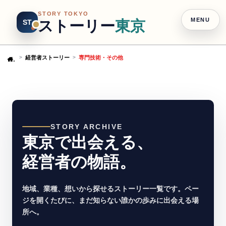
STORY TOKYO
MENU
ストーリー
東京
ST
経営者ストーリー
専門技術・その他
Home
STORY ARCHIVE
東京で出会える、
経営者の物語。
地域、業種、想いから探せるストーリー一覧です。ペー
ジを開くたびに、まだ知らない誰かの歩みに出会える場
所へ。