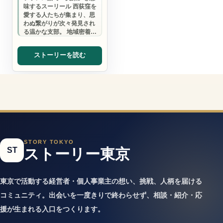
味するスーリール 西荻窪を
愛する人たちが集まり、思
わぬ繋がりが次々発見され
る温かな支部。 地域密着だ
からこそ生まれる信頼関係
と、リアル交…
ストーリーを読む
STORY TOKYO
ST
ストーリー東京
東京で活動する経営者・個人事業主の想い、挑戦、人柄を届ける
コミュニティ。出会いを一度きりで終わらせず、相談・紹介・応
援が生まれる入口をつくります。