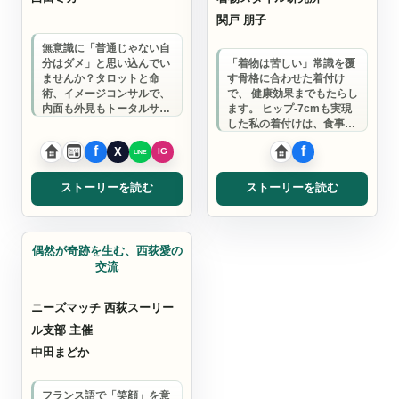
関戸 朋子
無意識に「普通じゃない自
分はダメ」と思い込んでい
「着物は苦しい」常識を覆
ませんか？タロットと命
す骨格に合わせた着付け
術、イメージコンサルで、
で、 健康効果までもたらし
内面も外見もトータルサポ
ます。 ヒップ-7cmも実現
ートして理想の自分を見つ
した私の着付けは、食事も
けます。
会話も楽しめる快適さ。
10分で着ら…
ストーリーを読む
ストーリーを読む
メイクアップ
偶然が奇跡を生む、西荻愛の
交流
ニーズマッチ 西荻スーリー
ル支部 主催
中田まどか
フランス語で「笑顔」を意