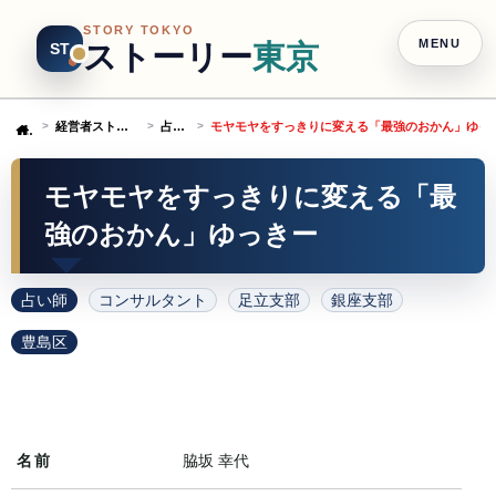
STORY TOKYO
MENU
ストーリー
東京
ST
経営者ストーリー
占い師
モヤモヤをすっきりに変える「最強のおかん」ゆっ
Home
モヤモヤをすっきりに変える「最
強のおかん」ゆっきー
占い師
コンサルタント
足立支部
銀座支部
豊島区
名前
脇坂 幸代