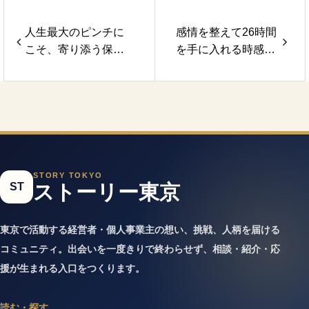
人生最大のピンチに
感情を整えて26時間
こそ、寄り添う保険
を手に入れる時感術
のプロ -きむ兄-
コーチ
STORY TOKYO
ST
ストーリー東京
東京で活動する経営者・個人事業主の想い、挑戦、人柄を届ける
コミュニティ。出会いを一度きりで終わらせず、相談・紹介・応
援が生まれる入口をつくります。
読む・探す