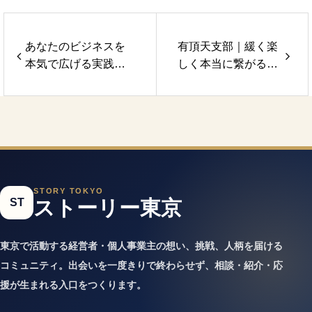
あなたのビジネスを
有頂天支部｜緩く楽
本気で広げる実践型
しく本当に繋がるビ
支部「夢中支部」
ジネス交流の老舗
STORY TOKYO
ST
ストーリー東京
東京で活動する経営者・個人事業主の想い、挑戦、人柄を届ける
コミュニティ。出会いを一度きりで終わらせず、相談・紹介・応
援が生まれる入口をつくります。