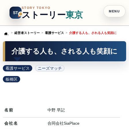
STORY TOKYO
MENU
ストーリー
東京
ST
経営者ストーリー
看護サービス
介護する人も、される人も笑顔に
Home
介護する人も、される人も笑顔に
看護サービス
ニーズマッチ
板橋区
名前
中野 早記
会社名
合同会社SiaPlace